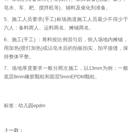
皂水、车、耙、搅拌机等)、辅料及催化剂准备。
5、施工人员要求(手工)标场跑道施工人员最少不得少于
六人：备料两人、运料两名、摊铺两名。
6、施工(手工) ：将料按比例混匀后，倒入场地内摊铺，
用加热(喷灯加热)或沾皂水后的拍板拍实，拍平接缝，保
持整体平整。
7、场地厚度要求一般分两次施工，以13mm为例：一般
底层8mm橡胶颗粒和面层5mmEPDM颗粒。
标签
:
幼儿园epdm
上一款
：